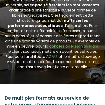
minérale,
sa capacité à freiner les mouvements
d’air
grâce à une structure ouverte formée de
fibres entrecroisées. C’est également cette
structure qui permet de
maîtriser les
performances acoustiques
d’absorption. Pour
varianter cette efficacité, les fournisseurs jouent
sur la densité et l’épaisseur des fibres et produisent
ainsi une grande variété de produits. En exemple de
mise en oeuvre, pour la
concession Nissan au Mans
,
le client souhaitait mettre en avant les véhicules.
Pour cela l’architecte
ACAU
et le maître d’ouvrage
AMS ont choisi un plafond suspendu dalles noir qui
contraste avec leur flotte automobile.
De multiples formats au service de
votre projet d'aménagement intérieur