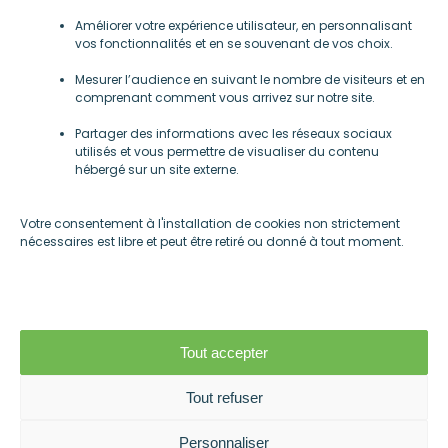
Améliorer votre expérience utilisateur, en personnalisant
vos fonctionnalités et en se souvenant de vos choix.
Mentions légales
Mesurer l’audience en suivant le nombre de visiteurs et en
-
comprenant comment vous arrivez sur notre site.
Gestions des cookies
Partager des informations avec les réseaux sociaux
utilisés et vous permettre de visualiser du contenu
hébergé sur un site externe.
Société
Votre consentement à l'installation de cookies non strictement
nécessaires est libre et peut être retiré ou donné à tout moment.
Cloisons amovibles
Plafonds suspendus
Acoustique
Réalisations
Tout accepter
Agences
Blog
Tout refuser
Contact
Personnaliser
Plan de site