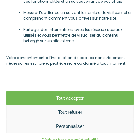
vos fonctionnalités et en se souvenant de vos choix.
Mentions légales
Mesurer l’audience en suivant le nombre de visiteurs et en
-
comprenant comment vous arrivez sur notre site.
Gestions des cookies
Partager des informations avec les réseaux sociaux
utilisés et vous permettre de visualiser du contenu
hébergé sur un site externe.
Société
Votre consentement à l'installation de cookies non strictement
nécessaires est libre et peut être retiré ou donné à tout moment.
Cloisons amovibles
Plafonds suspendus
Acoustique
Réalisations
Tout accepter
Agences
Blog
Tout refuser
Contact
Personnaliser
Plan de site
Déclaration de confidentialité